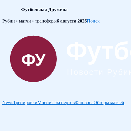
Футбольная Дружина
Skip
Рубин • матчи • трансферы
6 августа 2026
Поиск
to
content
News
Тренировки
Мнения экспертов
Фан-зона
Обзоры матчей