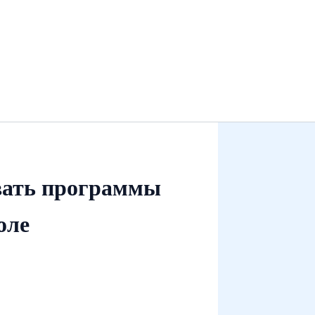
вать программы
оле