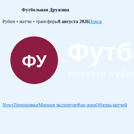
Футбольная Дружина
Skip
Рубин • матчи • трансферы
8 августа 2026
Поиск
to
content
News
Тренировки
Мнения экспертов
Фан-зона
Обзоры матчей