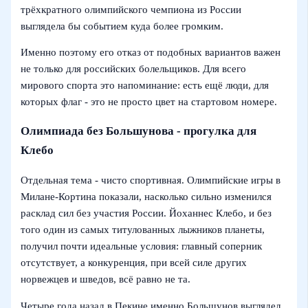
трёхкратного олимпийского чемпиона из России
выглядела бы событием куда более громким.
Именно поэтому его отказ от подобных вариантов важен
не только для российских болельщиков. Для всего
мирового спорта это напоминание: есть ещё люди, для
которых флаг - это не просто цвет на стартовом номере.
Олимпиада без Большунова - прогулка для
Клебо
Отдельная тема - чисто спортивная. Олимпийские игры в
Милане‑Кортина показали, насколько сильно изменился
расклад сил без участия России. Йоханнес Клебо, и без
того один из самых титулованных лыжников планеты,
получил почти идеальные условия: главный соперник
отсутствует, а конкуренция, при всей силе других
норвежцев и шведов, всё равно не та.
Четыре года назад в Пекине именно Большунов выглядел