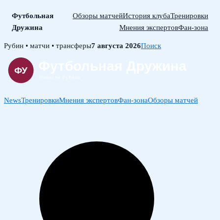
Футбольная
Обзоры матчей
История клуба
Тренировки
Дружина
Мнения экспертов
Фан-зона
Skip
Рубин • матчи • трансферы
7 августа 2026
Поиск
to
content
News
Тренировки
Мнения экспертов
Фан-зона
Обзоры матчей