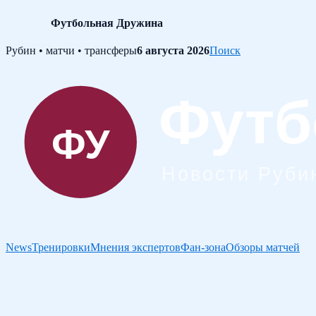
Футбольная Дружина
Skip
Рубин • матчи • трансферы
6 августа 2026
Поиск
to
content
News
Тренировки
Мнения экспертов
Фан-зона
Обзоры матчей