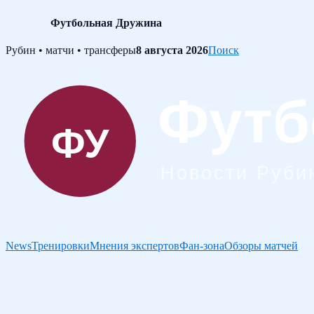
Футбольная Дружина
Skip
Рубин • матчи • трансферы
8 августа 2026
Поиск
to
content
News
Тренировки
Мнения экспертов
Фан-зона
Обзоры матчей