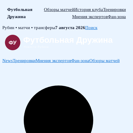
Футбольная
Обзоры матчей
История клуба
Тренировки
Дружина
Мнения экспертов
Фан-зона
Skip
Рубин • матчи • трансферы
7 августа 2026
Поиск
to
content
News
Тренировки
Мнения экспертов
Фан-зона
Обзоры матчей