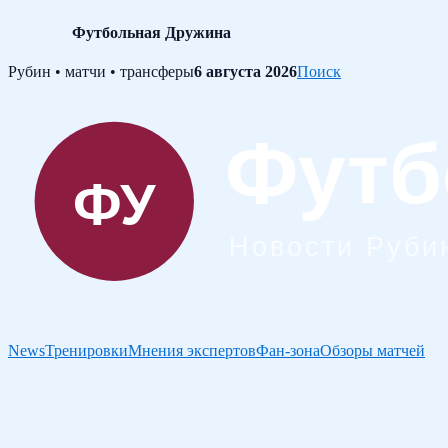
Футбольная Дружина
Skip
Рубин • матчи • трансферы
6 августа 2026
Поиск
to
content
News
Тренировки
Мнения экспертов
Фан-зона
Обзоры матчей