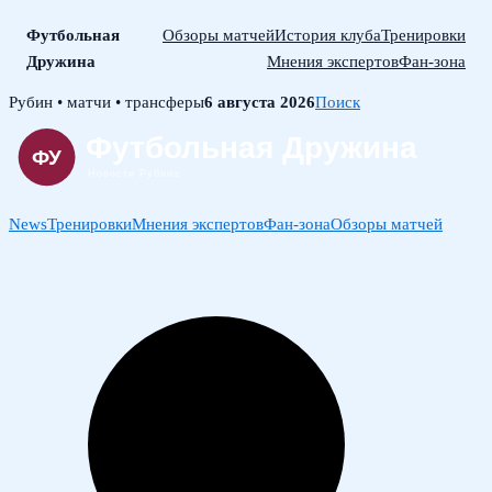
Футбольная
Обзоры матчей
История клуба
Тренировки
Дружина
Мнения экспертов
Фан-зона
Skip
Рубин • матчи • трансферы
6 августа 2026
Поиск
to
content
News
Тренировки
Мнения экспертов
Фан-зона
Обзоры матчей