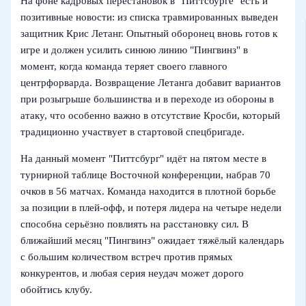
На фоне кадровых перестановок в "Питтсбурге" есть и
позитивные новости: из списка травмированных выведен
защитник Крис Летанг. Опытный оборонец вновь готов к
игре и должен усилить синюю линию "Пингвинз" в
момент, когда команда теряет своего главного
центрфорварда. Возвращение Летанга добавит вариантов
при розыгрыше большинства и в переходе из обороны в
атаку, что особенно важно в отсутствие Кросби, который
традиционно участвует в стартовой спецбригаде.
На данный момент "Питтсбург" идёт на пятом месте в
турнирной таблице Восточной конференции, набрав 70
очков в 56 матчах. Команда находится в плотной борьбе
за позиции в плей‑офф, и потеря лидера на четыре недели
способна серьёзно повлиять на расстановку сил. В
ближайший месяц "Пингвинз" ожидает тяжёлый календарь
с большим количеством встреч против прямых
конкурентов, и любая серия неудач может дорого
обойтись клубу.