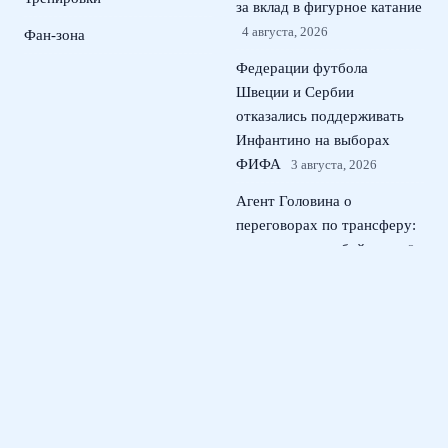
за вклад в фигурное катание
4 августа, 2026
Фан-зона
Федерации футбола
Швеции и Сербии
отказались поддерживать
Инфантино на выборах
ФИФА
3 августа, 2026
Агент Головина о
переговорах по трансферу:
открыты для любой лиги
2
августа, 2026
Российские фигуристы на
воде Трофимов и Румянцева
возмущены судейством в
Париже
1 августа, 2026
© 2026 Футбольная Дружина
Новости Рубина