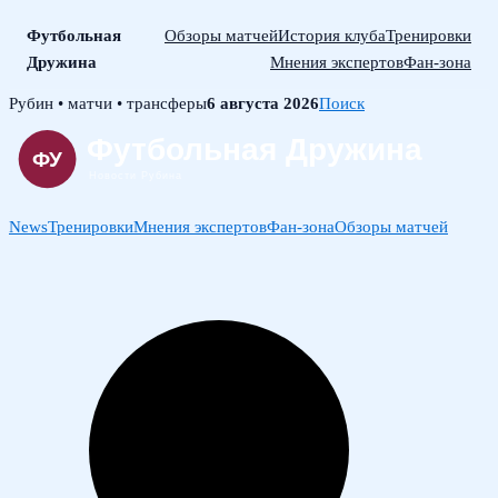
Футбольная
Обзоры матчей
История клуба
Тренировки
Дружина
Мнения экспертов
Фан-зона
Skip
Рубин • матчи • трансферы
6 августа 2026
Поиск
to
content
News
Тренировки
Мнения экспертов
Фан-зона
Обзоры матчей