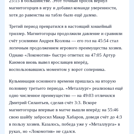
25:15 в большинстве. Этот точный бросок вернул
магнитогорцев в игру и добавил команде уверенности,
хотя до равенства на табло было ещё далеко.
Третий период превратился в настоящий хоккейный
триллер. Магнитогорцы продолжили давление и сравняли
счёт усилиями Андрея Козлова — его гол на 45:54 стал
логичным продолжением игрового преимущества хозяев.
Однако «Локомотив» быстро ответил: на 47:05 Артур
Каюмов вновь вывел ярославцев вперёд,
воспользовавшись моментом у ворот соперника.
Кульминация основного времени пришлась на вторую
половину третьего периода. «Металлург» реализовал ещё
одно численное преимущество — на 49:03 отличился
Дмитрий Силантьев, сделав счёт 3:3. Вскоре
магнитогорцы впервые в матче вышли вперёд: на 55:46
свою шайбу забросил Макар Хабаров, доведя счёт до 4:3
в пользу хозяев. Казалось, победа уже у «Металлурга» в
руках, но «Локомотив» не сдался.