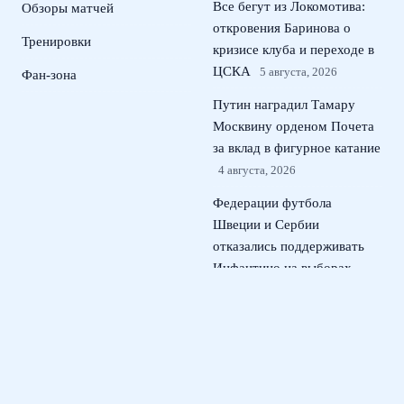
Все бегут из Локомотива:
Обзоры матчей
откровения Баринова о
Тренировки
кризисе клуба и переходе в
ЦСКА
5 августа, 2026
Фан-зона
Путин наградил Тамару
Москвину орденом Почета
за вклад в фигурное катание
4 августа, 2026
Федерации футбола
Швеции и Сербии
отказались поддерживать
Инфантино на выборах
ФИФА
3 августа, 2026
Агент Головина о
переговорах по трансферу:
открыты для любой лиги
2
августа, 2026