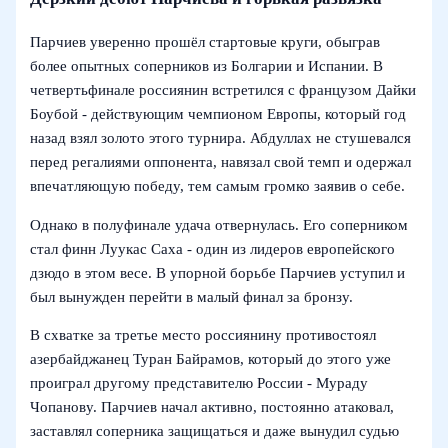
Парчиев уверенно прошёл стартовые круги, обыграв
более опытных соперников из Болгарии и Испании. В
четвертьфинале россиянин встретился с французом Дайки
Боубой - действующим чемпионом Европы, который год
назад взял золото этого турнира. Абдуллах не стушевался
перед регалиями оппонента, навязал свой темп и одержал
впечатляющую победу, тем самым громко заявив о себе.
Однако в полуфинале удача отвернулась. Его соперником
стал финн Луукас Саха - один из лидеров европейского
дзюдо в этом весе. В упорной борьбе Парчиев уступил и
был вынужден перейти в малый финал за бронзу.
В схватке за третье место россиянину противостоял
азербайджанец Туран Байрамов, который до этого уже
проиграл другому представителю России - Мураду
Чопанову. Парчиев начал активно, постоянно атаковал,
заставлял соперника защищаться и даже вынудил судью