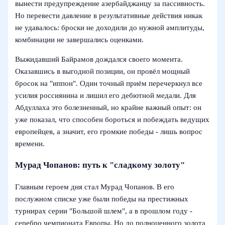
вынести предупреждение азербайджанцу за пассивность.
Но перевести давление в результативные действия никак
не удавалось: броски не доходили до нужной амплитуды,
комбинации не завершались оценками.
Выжидавший Байрамов дождался своего момента.
Оказавшись в выгодной позиции, он провёл мощный
бросок на "иппон". Один точный приём перечеркнул все
усилия россиянина и лишил его дебютной медали. Для
Абдуллаха это болезненный, но крайне важный опыт: он
уже показал, что способен бороться и побеждать ведущих
европейцев, а значит, его громкие победы - лишь вопрос
времени.
Мурад Чопанов: путь к "сладкому золоту"
Главным героем дня стал Мурад Чопанов. В его
послужном списке уже были победы на престижных
турнирах серии "Большой шлем", а в прошлом году -
серебро чемпионата Европы. Но до полноценного золота