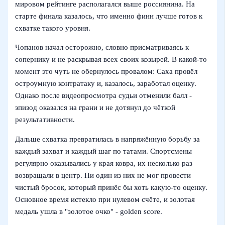
мировом рейтинге располагался выше россиянина. На
старте финала казалось, что именно финн лучше готов к
схватке такого уровня.
Чопанов начал осторожно, словно присматриваясь к
сопернику и не раскрывая всех своих козырей. В какой‑то
момент это чуть не обернулось провалом: Саха провёл
остроумную контратаку и, казалось, заработал оценку.
Однако после видеопросмотра судьи отменили балл -
эпизод оказался на грани и не дотянул до чёткой
результативности.
Дальше схватка превратилась в напряжённую борьбу за
каждый захват и каждый шаг по татами. Спортсмены
регулярно оказывались у края ковра, их несколько раз
возвращали в центр. Ни один из них не мог провести
чистый бросок, который принёс бы хоть какую‑то оценку.
Основное время истекло при нулевом счёте, и золотая
медаль ушла в "золотое очко" - golden score.