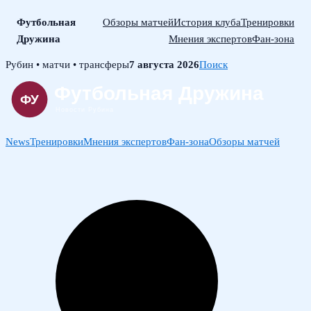
Футбольная
Обзоры матчей
История клуба
Тренировки
Дружина
Мнения экспертов
Фан-зона
Skip
Рубин • матчи • трансферы
7 августа 2026
Поиск
to
content
News
Тренировки
Мнения экспертов
Фан-зона
Обзоры матчей