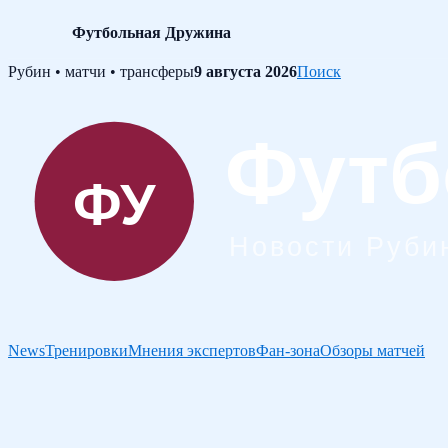
Футбольная Дружина
Skip
Рубин • матчи • трансферы
9 августа 2026
Поиск
to
content
News
Тренировки
Мнения экспертов
Фан-зона
Обзоры матчей