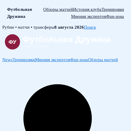
Футбольная
Обзоры матчей
История клуба
Тренировки
Дружина
Мнения экспертов
Фан-зона
Skip
Рубин • матчи • трансферы
8 августа 2026
Поиск
to
content
News
Тренировки
Мнения экспертов
Фан-зона
Обзоры матчей