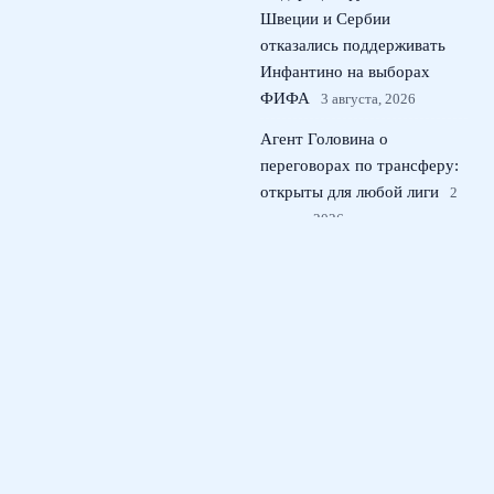
Швеции и Сербии
отказались поддерживать
Инфантино на выборах
ФИФА
3 августа, 2026
Агент Головина о
переговорах по трансферу:
открыты для любой лиги
2
августа, 2026
© 2026 Футбольная Дружина
Новости Рубина
News
История клуба
Мнения экспертов