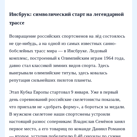
Инсбрук: символический старт на легендарной
трассе
Возвращение российских спортсменов на лёд состоялось
не где-нибудь, а на одной из самых известных санно-
бобслейных трасс мира — в Инсбруке. Ледовый
комплекс, построенный к Олимпийским играм 1964 года,
давно стал классикой зимних видов спорта. Здесь
выигрывали олимпийские титулы, здесь ковалась
репутация сильнейших пилотов планеты.
Этап Кубка Европы стартовал 9 января. Уже в первый
день соревнований российские скелетонисты показали,
что приехали не «добрать форму», а бороться за медали.
В мужском скелетоне наши спортсмены устроили
настоящий разнос соперникам: Владислав Семёнов занял
первое место, а его товарищ по команде Даниил Романов
— второе, уступив победителю 0,48 секунды по сумме