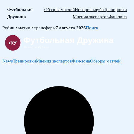
Футбольная
Обзоры матчей
История клуба
Тренировки
Дружина
Мнения экспертов
Фан-зона
Skip
Рубин • матчи • трансферы
7 августа 2026
Поиск
to
content
News
Тренировки
Мнения экспертов
Фан-зона
Обзоры матчей