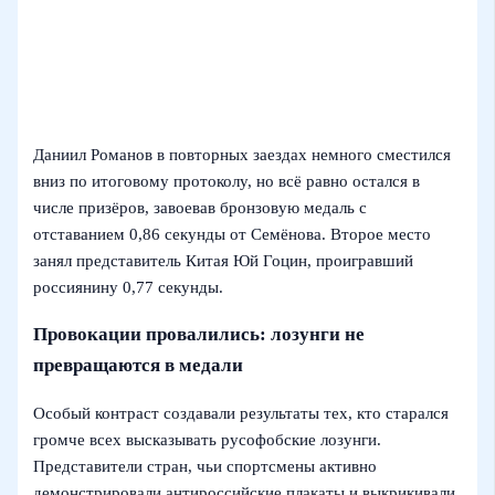
Даниил Романов в повторных заездах немного сместился
вниз по итоговому протоколу, но всё равно остался в
числе призёров, завоевав бронзовую медаль с
отставанием 0,86 секунды от Семёнова. Второе место
занял представитель Китая Юй Гоцин, проигравший
россиянину 0,77 секунды.
Провокации провалились: лозунги не
превращаются в медали
Особый контраст создавали результаты тех, кто старался
громче всех высказывать русофобские лозунги.
Представители стран, чьи спортсмены активно
демонстрировали антироссийские плакаты и выкрикивали