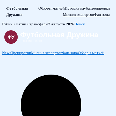
Футбольная
Обзоры матчей
История клуба
Тренировки
Дружина
Мнения экспертов
Фан-зона
Skip
Рубин • матчи • трансферы
7 августа 2026
Поиск
to
content
News
Тренировки
Мнения экспертов
Фан-зона
Обзоры матчей