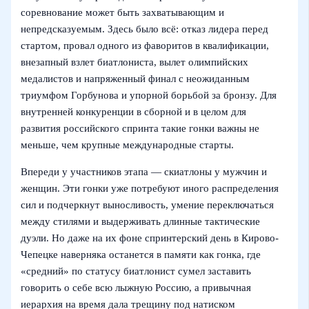
соревнование может быть захватывающим и
непредсказуемым. Здесь было всё: отказ лидера перед
стартом, провал одного из фаворитов в квалификации,
внезапный взлет биатлониста, вылет олимпийских
медалистов и напряженный финал с неожиданным
триумфом Горбунова и упорной борьбой за бронзу. Для
внутренней конкуренции в сборной и в целом для
развития российского спринта такие гонки важны не
меньше, чем крупные международные старты.
Впереди у участников этапа — скиатлоны у мужчин и
женщин. Эти гонки уже потребуют иного распределения
сил и подчеркнут выносливость, умение переключаться
между стилями и выдерживать длинные тактические
дуэли. Но даже на их фоне спринтерский день в Кирово-
Чепецке наверняка останется в памяти как гонка, где
«средний» по статусу биатлонист сумел заставить
говорить о себе всю лыжную Россию, а привычная
иерархия на время дала трещину под натиском