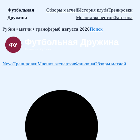
Футбольная
Обзоры матчей
История клуба
Тренировки
Дружина
Мнения экспертов
Фан-зона
Skip
Рубин • матчи • трансферы
8 августа 2026
Поиск
to
content
News
Тренировки
Мнения экспертов
Фан-зона
Обзоры матчей