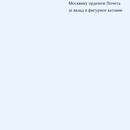
Москвину орденом Почета
за вклад в фигурное катание
4 августа, 2026
© 2026 Футбольная Дружина
Новости Рубина
News
История клуба
Мнения экспертов
Обзоры матчей
Тренировки
Фан-зона