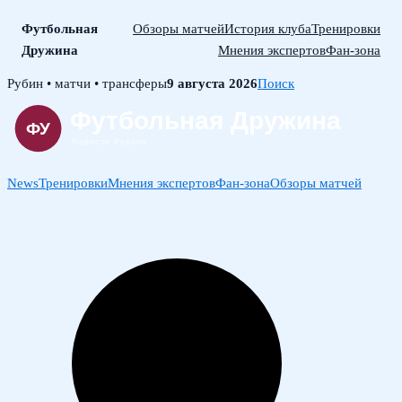
Футбольная
Обзоры матчей
История клуба
Тренировки
Дружина
Мнения экспертов
Фан-зона
Skip
Рубин • матчи • трансферы
9 августа 2026
Поиск
to
content
News
Тренировки
Мнения экспертов
Фан-зона
Обзоры матчей