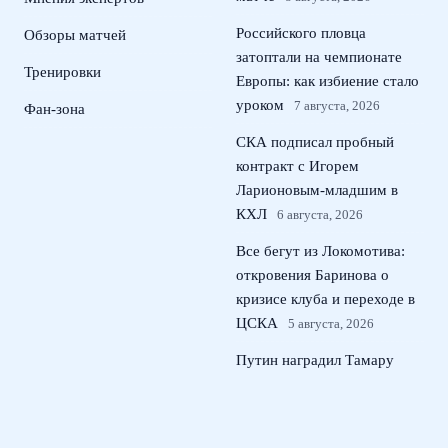
Российского пловца
Обзоры матчей
затоптали на чемпионате
Тренировки
Европы: как избиение стало
уроком
7 августа, 2026
Фан-зона
СКА подписал пробный
контракт с Игорем
Ларионовым‑младшим в
КХЛ
6 августа, 2026
Все бегут из Локомотива:
откровения Баринова о
кризисе клуба и переходе в
ЦСКА
5 августа, 2026
Путин наградил Тамару
Москвину орденом Почета
за вклад в фигурное катание
4 августа, 2026