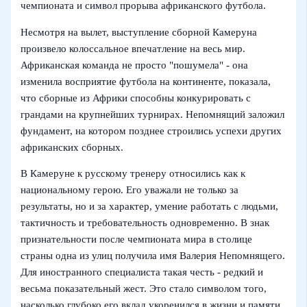
чемпионата и символ прорыва африканского футбола.
Несмотря на вылет, выступление сборной Камеруна
произвело колоссальное впечатление на весь мир.
Африканская команда не просто "пошумела" - она
изменила восприятие футбола на континенте, показала,
что сборные из Африки способны конкурировать с
грандами на крупнейших турнирах. Непомнящий заложил
фундамент, на котором позднее строились успехи других
африканских сборных.
В Камеруне к русскому тренеру относились как к
национальному герою. Его уважали не только за
результаты, но и за характер, умение работать с людьми,
тактичность и требовательность одновременно. В знак
признательности после чемпионата мира в столице
страны одна из улиц получила имя Валерия Непомнящего.
Для иностранного специалиста такая честь - редкий и
весьма показательный жест. Это стало символом того,
насколько глубоко его вклад укоренился в жизни и памяти