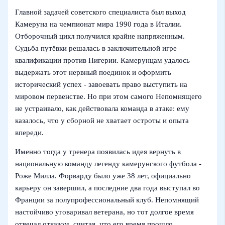
Главной задачей советского специалиста был выход
Камеруна на чемпионат мира 1990 года в Италии.
Отборочный цикл получился крайне напряженным.
Судьба путёвки решалась в заключительной игре
квалификации против Нигерии. Камерунцам удалось
выдержать этот нервный поединок и оформить
исторический успех - завоевать право выступить на
мировом первенстве. Но при этом самого Непомнящего
не устраивало, как действовала команда в атаке: ему
казалось, что у сборной не хватает остроты и опыта
впереди.
Именно тогда у тренера появилась идея вернуть в
национальную команду легенду камерунского футбола -
Роже Милла. Форварду было уже 38 лет, официально
карьеру он завершил, а последние два года выступал во
Франции за полупрофессиональный клуб. Непомнящий
настойчиво уговаривал ветерана, но тот долгое время
отвечал отказом, считая, что его время прошло.