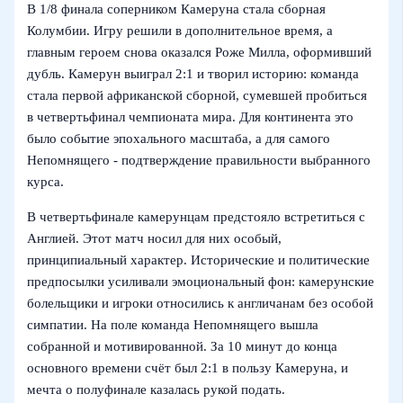
В 1/8 финала соперником Камеруна стала сборная
Колумбии. Игру решили в дополнительное время, а
главным героем снова оказался Роже Милла, оформивший
дубль. Камерун выиграл 2:1 и творил историю: команда
стала первой африканской сборной, сумевшей пробиться
в четвертьфинал чемпионата мира. Для континента это
было событие эпохального масштаба, а для самого
Непомнящего - подтверждение правильности выбранного
курса.
В четвертьфинале камерунцам предстояло встретиться с
Англией. Этот матч носил для них особый,
принципиальный характер. Исторические и политические
предпосылки усиливали эмоциональный фон: камерунские
болельщики и игроки относились к англичанам без особой
симпатии. На поле команда Непомнящего вышла
собранной и мотивированной. За 10 минут до конца
основного времени счёт был 2:1 в пользу Камеруна, и
мечта о полуфинале казалась рукой подать.