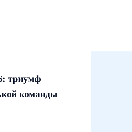
6: триумф
ькой команды