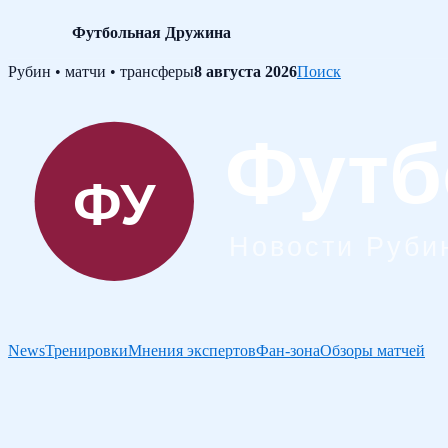
Футбольная Дружина
Skip
Рубин • матчи • трансферы
8 августа 2026
Поиск
to
content
News
Тренировки
Мнения экспертов
Фан-зона
Обзоры матчей