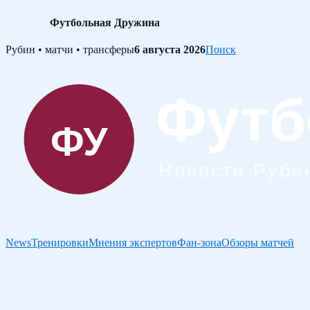
Футбольная Дружина
Skip
Рубин • матчи • трансферы
6 августа 2026
Поиск
to
content
News
Тренировки
Мнения экспертов
Фан-зона
Обзоры матчей