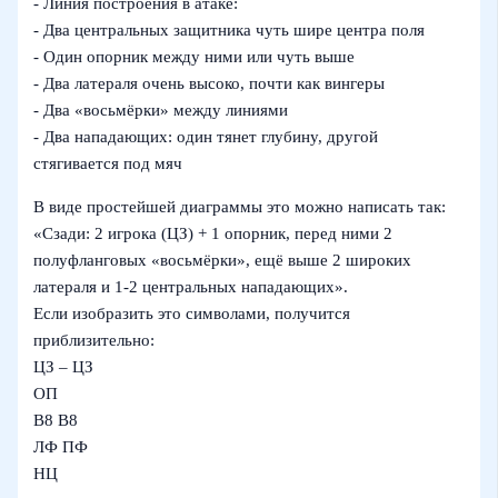
- Линия построения в атаке:
- Два центральных защитника чуть шире центра поля
- Один опорник между ними или чуть выше
- Два латераля очень высоко, почти как вингеры
- Два «восьмёрки» между линиями
- Два нападающих: один тянет глубину, другой
стягивается под мяч
В виде простейшей диаграммы это можно написать так:
«Сзади: 2 игрока (ЦЗ) + 1 опорник, перед ними 2
полуфланговых «восьмёрки», ещё выше 2 широких
латераля и 1-2 центральных нападающих».
Если изобразить это символами, получится
приблизительно:
ЦЗ – ЦЗ
ОП
В8 В8
ЛФ ПФ
НЦ