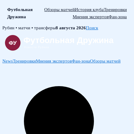
Футбольная
Обзоры матчей
История клуба
Тренировки
Дружина
Мнения экспертов
Фан-зона
Skip
Рубин • матчи • трансферы
8 августа 2026
Поиск
to
content
News
Тренировки
Мнения экспертов
Фан-зона
Обзоры матчей