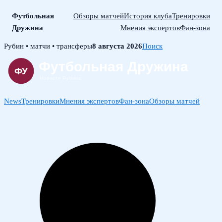
Футбольная
Обзоры матчей
История клуба
Тренировки
Дружина
Мнения экспертов
Фан-зона
Skip
Рубин • матчи • трансферы
8 августа 2026
Поиск
to
content
News
Тренировки
Мнения экспертов
Фан-зона
Обзоры матчей