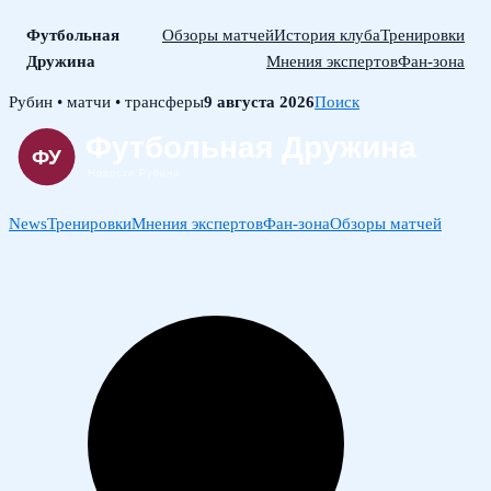
Футбольная
Обзоры матчей
История клуба
Тренировки
Дружина
Мнения экспертов
Фан-зона
Skip
Рубин • матчи • трансферы
9 августа 2026
Поиск
to
content
News
Тренировки
Мнения экспертов
Фан-зона
Обзоры матчей