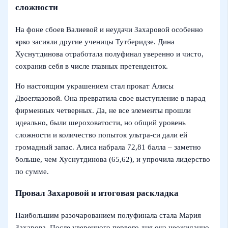
сложности
На фоне сбоев Валиевой и неудачи Захаровой особенно
ярко засияли другие ученицы Тутберидзе. Дина
Хуснутдинова отработала полуфинал уверенно и чисто,
сохранив себя в числе главных претенденток.
Но настоящим украшением стал прокат Алисы
Двоеглазовой. Она превратила свое выступление в парад
фирменных четверных. Да, не все элементы прошли
идеально, были шероховатости, но общий уровень
сложности и количество попыток ультра-си дали ей
громадный запас. Алиса набрала 72,81 балла – заметно
больше, чем Хуснутдинова (65,62), и упрочила лидерство
по сумме.
Провал Захаровой и итоговая раскладка
Наибольшим разочарованием полуфинала стала Мария
Захарова. После уверенного первого дня она неожиданно