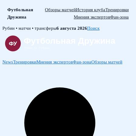
Футбольная
Обзоры матчей
История клуба
Тренировки
Дружина
Мнения экспертов
Фан-зона
Skip
Рубин • матчи • трансферы
6 августа 2026
Поиск
to
content
News
Тренировки
Мнения экспертов
Фан-зона
Обзоры матчей